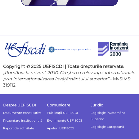
Copyright © 2025 UEFISCDI | Toate drepturile rezervate.
„România la orizont 2030: Creșterea relevanței internaționale
prin internaționalizarea învățământului superior”
- MySIMS:
319112
Despre UEFISCDI
Comunicare
Juridic
Documente constitutive
Publicații UEFISCDI
Legislație Învățământ
Superior
Prezentare instituțională
Evenimente UEFISCDI
Legislație Europeană
Raport de activitate
Apeluri UEFISCDI