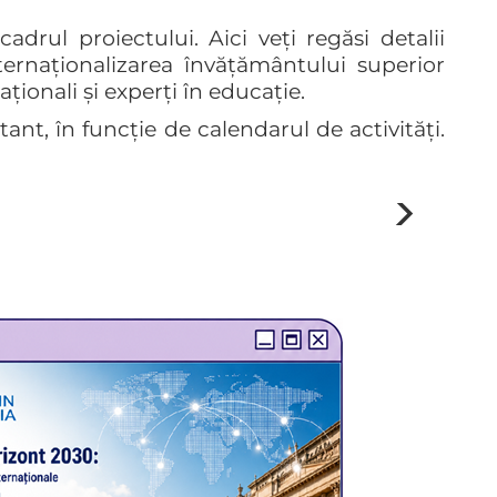
drul proiectului. Aici veți regăsi detalii
nternaționalizarea învățământului superior
ționali și experți în educație.
ant, în funcție de calendarul de activități.