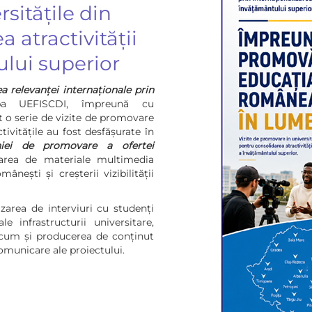
sitățile din
atractivității
ului superior
a relevanței internaționale prin
pa UEFISCDI, împreună cu
 o serie de vizite de promovare
tivitățile au fost desfășurate în
niei de promovare a ofertei
area de materiale multimedia
ânești și creșterii vizibilității
izarea de interviuri cu studenți
e infrastructurii universitare,
 precum și producerea de conținut
omunicare ale proiectului.