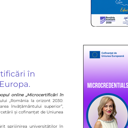
ficări în
 Europa.
pul online „Microcertificări în
tului „România la orizont 2030:
zarea învățământului superior”,
cetării și cofinanțat de Uniunea
sprijinirea universităților în