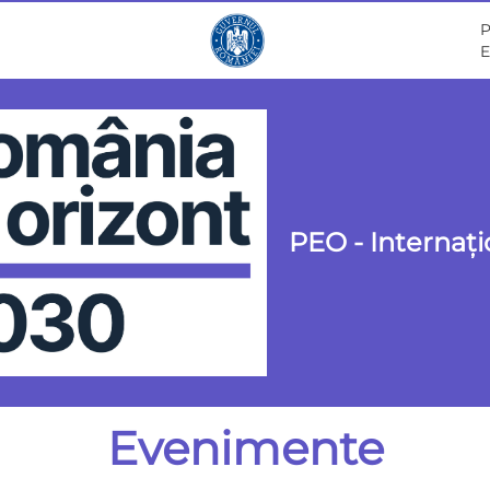
P
E
PEO - Internați
Evenimente