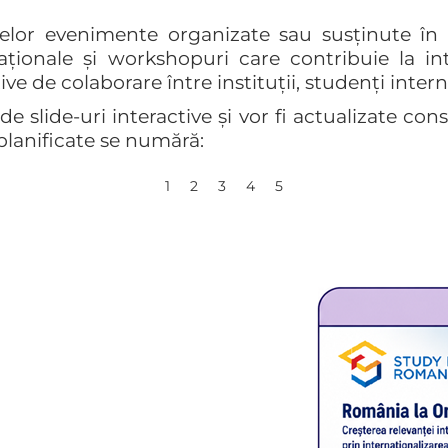
lor evenimente organizate sau susținute în ca
caționale și workshopuri care contribuie la i
ve de colaborare între instituții, studenți interna
lide-uri interactive și vor fi actualizate const
planificate se numără:
1
2
3
4
5