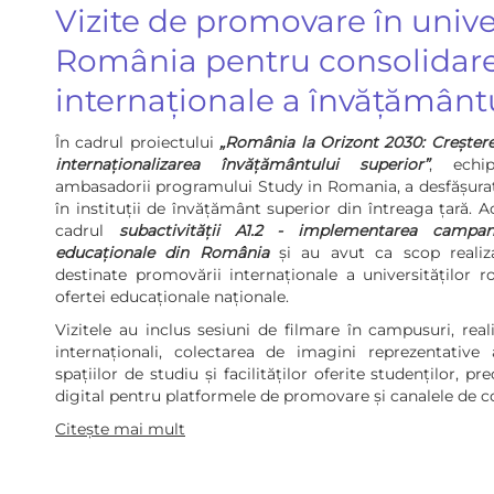
Vizite de promovare în univer
România pentru consolidarea 
internaționale a învățământ
În cadrul proiectului
„România la Orizont 2030: Creștere
internaționalizarea învățământului superior”
, echi
ambasadorii programului Study in Romania, a desfășurat
în instituții de învățământ superior din întreaga țară. Ac
cadrul
subactivității A1.2 - implementarea campa
educaționale din România
și au avut ca scop realiz
destinate promovării internaționale a universităților rom
ofertei educaționale naționale.
Vizitele au inclus sesiuni de filmare în campusuri, real
internaționali, colectarea de imagini reprezentative al
spațiilor de studiu și facilităților oferite studenților,
digital pentru platformele de promovare și canalele de c
Citește mai mult