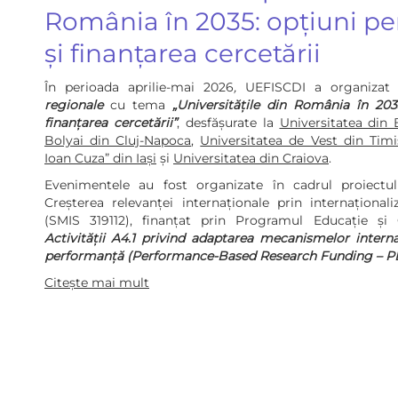
România în 2035: opțiuni pe
și finanțarea cercetării
În perioada aprilie-mai 2026
,
UEFISCDI a organizat
regionale
cu tema
„Universitățile din România în 203
finanțarea cercetării”
, desfășurate la
Universitatea din 
Bolyai din Cluj-Napoca
,
Universitatea de Vest din Timi
Ioan Cuza” din Iași
și
Universitatea din Craiova
.
Evenimentele au fost organizate în cadrul proiectu
Creșterea relevanței internaționale prin internațional
(SMIS 319112), finanțat prin Programul Educație și
Activității A4.1 privind adaptarea mecanismelor intern
performanță (Performance-Based Research
Funding
– P
Citește mai mult