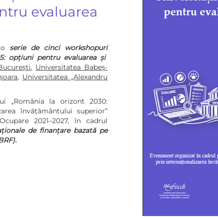
ntru evaluarea
 o
serie de cinci
workshopuri
5: opțiuni pentru evaluarea și
București
,
Universitatea Babeș-
șoara
,
Universitatea „Alexandru
lui „România la orizont 2030:
izarea învățământului superior”
 Ocupare 2021–2027, în cadrul
aționale de finanțare bazată pe
BRF).